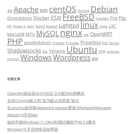
centOS
Debian
Apache
BBR
360
chrome
FreeBSD
ESXI
Docker
Frp
Ftp
DirectAdmin
FreeNAS
linux
Lighttpd
LXC
HP
Hyper-V
Iperf
Iperf3
Kimsufi
lnmp
nginx
MySQL
OpenWRT
MariaDB
MTU
ntp
PHP
Proxmox
phpMyAdmin
Proftpd
Proxifier
PVE
Server
Ubuntu
Shadowsocks
Tengine
SSL
UFW
umount
Windows
Wordpress
Varnish
群晖
近期文章
OpenWrt路由器DHCP自定义分配DNS和网关
去掉Chrome烦人的“设为默认浏览器”提示
在ubuntu如何将networkd netplan更改为NetworkManager
debian13开启bbr
如何升级Windows 11 24H2时绕过微软TPM 2.0要求
Window10 开启传统启动界面