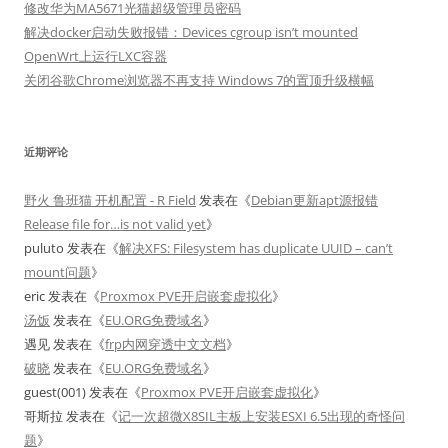
修改华为MA5671光猫超级管理员密码
解决docker启动失败报错：Devices cgroup isn’t mounted
OpenWrt上运行LXC容器
关闭谷歌Chrome浏览器不再支持 Windows 7的置顶升级横幅
近期评论
野火 鲁班猫 开机配置 - R Field
发表在《
Debian更新apt源报错
Release file for…is not valid yet
》
puluto
发表在《
解决XFS: Filesystem has duplicate UUID – can’t
mount问题
》
eric
发表在《
Proxmox PVE开启嵌套虚拟化
》
汤饭
发表在《
EU.ORG免费域名
》
遇见
发表在《
frp内网穿透中文文档
》
破晓
发表在《
EU.ORG免费域名
》
guest(001)
发表在《
Proxmox PVE开启嵌套虚拟化
》
哥斯拉
发表在《
记一次超微X8SIL主板上安装ESXI 6.5出现的奇怪问
题
》