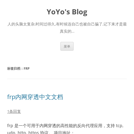
跳
至
YoYo's Blog
正
文
人的头脑太复杂,时间过得久,有时候连自己也被自己骗了,记下来才是最
真实的…
菜单
标签归档：
FRP
frp内网穿透中文文档
1条回复
frp 是一个可用于内网穿透的高性能的反向代理应用，支持 tcp,
udp, http, https 协议。 项目地址：