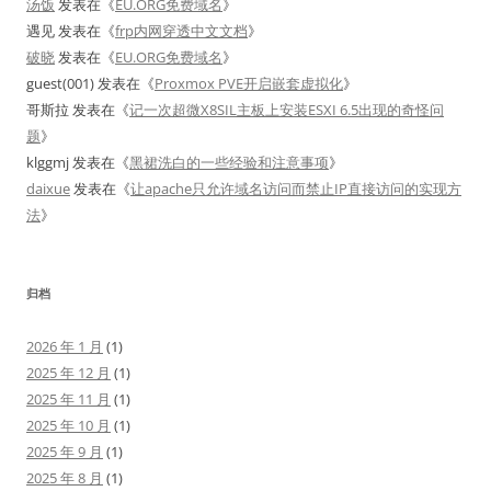
汤饭
发表在《
EU.ORG免费域名
》
遇见
发表在《
frp内网穿透中文文档
》
破晓
发表在《
EU.ORG免费域名
》
guest(001)
发表在《
Proxmox PVE开启嵌套虚拟化
》
哥斯拉
发表在《
记一次超微X8SIL主板上安装ESXI 6.5出现的奇怪问
题
》
klggmj
发表在《
黑裙洗白的一些经验和注意事项
》
daixue
发表在《
让apache只允许域名访问而禁止IP直接访问的实现方
法
》
归档
2026 年 1 月
(1)
2025 年 12 月
(1)
2025 年 11 月
(1)
2025 年 10 月
(1)
2025 年 9 月
(1)
2025 年 8 月
(1)