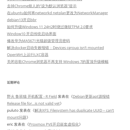
去掉Chrome烦人的“设为默认浏览器”提示
在ubuntu如何将networkd netplan更改为NetworkManager
debian13开启bbr
如何升级Windows 11 24H2时绕过微软TPM 2.0要求
Window10 开启传统启动界面
修改华为MA5671光猫超级管理员密码
解决docker启动失败报错：Devices cgroup isn’t mounted
OpenWrt上运行LXC容器
关闭谷歌Chrome浏览器不再支持 Windows 7的置顶升级横幅
近期评论
野火 鲁班猫 开机配置 - R Field
发表在《
Debian更新apt源报错
Release file for…is not valid yet
》
puluto
发表在《
解决XFS: Filesystem has duplicate UUID – can’t
mount问题
》
eric
发表在《
Proxmox PVE开启嵌套虚拟化
》