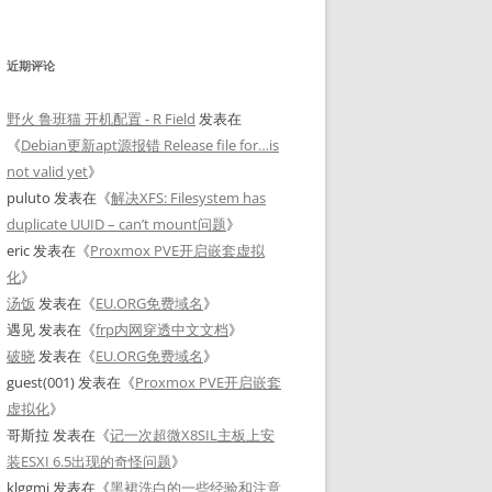
近期评论
野火 鲁班猫 开机配置 - R Field
发表在
《
Debian更新apt源报错 Release file for…is
not valid yet
》
puluto
发表在《
解决XFS: Filesystem has
duplicate UUID – can’t mount问题
》
eric
发表在《
Proxmox PVE开启嵌套虚拟
化
》
汤饭
发表在《
EU.ORG免费域名
》
遇见
发表在《
frp内网穿透中文文档
》
破晓
发表在《
EU.ORG免费域名
》
guest(001)
发表在《
Proxmox PVE开启嵌套
虚拟化
》
哥斯拉
发表在《
记一次超微X8SIL主板上安
装ESXI 6.5出现的奇怪问题
》
klggmj
发表在《
黑裙洗白的一些经验和注意