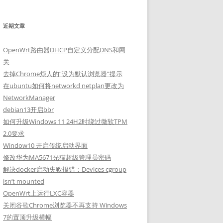
近期文章
OpenWrt路由器DHCP自定义分配DNS和网
关
去掉Chrome烦人的“设为默认浏览器”提示
在ubuntu如何将networkd netplan更改为
NetworkManager
debian13开启bbr
如何升级Windows 11 24H2时绕过微软TPM
2.0要求
Window10 开启传统启动界面
修改华为MA5671光猫超级管理员密码
解决docker启动失败报错：Devices cgroup
isn’t mounted
OpenWrt上运行LXC容器
关闭谷歌Chrome浏览器不再支持 Windows
7的置顶升级横幅