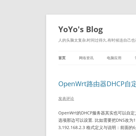
跳
至
正
YoYo's Blog
文
人的头脑太复杂,时间过得久,有时候连自己也
首页
网络资讯
电脑应用
OpenWrt路由器DHCP
发表评论
OpenWrt的DHCP服务器其实也可以自定
选项那边可以设置. 比如需要把DNS改为192.168.
3,192.168.2.3 格式定义与说明：前