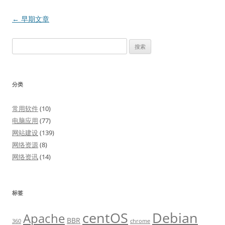
文
←
早期文章
章
搜
导
索：
航
分类
常用软件
(10)
电脑应用
(77)
网站建设
(139)
网络资源
(8)
网络资讯
(14)
标签
centOS
Debian
Apache
BBR
360
chrome