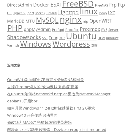
FreeBSD
ESXI
Docker
Frp
Ftp
DirectAdmin
FreeNAS
linux
Lighttpd
LXC
HP
Hyper-V
Iperf
Iperf3
Kimsufi
lnmp
nginx
MySQL
OpenWRT
MariaDB
MTU
ntp
PHP
Proxmox
phpMyAdmin
Proftpd
Proxifier
PVE
Server
Ubuntu
Shadowsocks
Tengine
SSL
UFW
umount
Windows
Wordpress
Varnish
群晖
近期文章
OpenWrt路由器DHCP自定义分配DNS和网关
去掉Chrome烦人的“设为默认浏览器”提示
在ubuntu如何将networkd netplan更改为NetworkManager
debian13开启bbr
如何升级Windows 11 24H2时绕过微软TPM 2.0要求
Window10 开启传统启动界面
修改华为MA5671光猫超级管理员密码
解决docker启动失败报错：Devices cgroup isn’t mounted