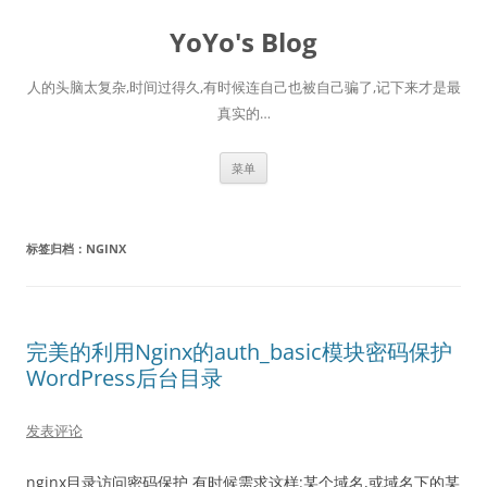
跳
至
YoYo's Blog
正
文
人的头脑太复杂,时间过得久,有时候连自己也被自己骗了,记下来才是最
真实的…
菜单
标签归档：
NGINX
完美的利用Nginx的auth_basic模块密码保护
WordPress后台目录
发表评论
nginx目录访问密码保护 有时候需求这样:某个域名,或域名下的某