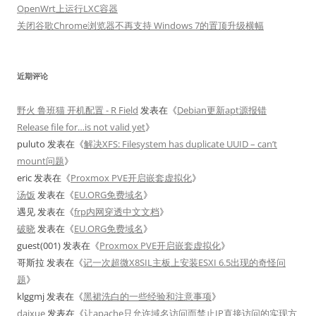
OpenWrt上运行LXC容器
关闭谷歌Chrome浏览器不再支持 Windows 7的置顶升级横幅
近期评论
野火 鲁班猫 开机配置 - R Field
发表在《
Debian更新apt源报错
Release file for…is not valid yet
》
puluto
发表在《
解决XFS: Filesystem has duplicate UUID – can’t
mount问题
》
eric
发表在《
Proxmox PVE开启嵌套虚拟化
》
汤饭
发表在《
EU.ORG免费域名
》
遇见
发表在《
frp内网穿透中文文档
》
破晓
发表在《
EU.ORG免费域名
》
guest(001)
发表在《
Proxmox PVE开启嵌套虚拟化
》
哥斯拉
发表在《
记一次超微X8SIL主板上安装ESXI 6.5出现的奇怪问
题
》
klggmj
发表在《
黑裙洗白的一些经验和注意事项
》
daixue
发表在《
让apache只允许域名访问而禁止IP直接访问的实现方