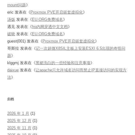
mount问题
》
eric
发表在《
Proxmox PVE开启嵌套虚拟化
》
汤饭
发表在《
EU.ORG免费域名
》
遇见
发表在《
frp内网穿透中文文档
》
破晓
发表在《
EU.ORG免费域名
》
guest(001)
发表在《
Proxmox PVE开启嵌套虚拟化
》
哥斯拉
发表在《
记一次超微X8SIL主板上安装ESXI 6.5出现的奇怪问
题
》
klggmj
发表在《
黑裙洗白的一些经验和注意事项
》
daixue
发表在《
让apache只允许域名访问而禁止IP直接访问的实现方
法
》
归档
2026 年 1 月
(1)
2025 年 12 月
(1)
2025 年 11 月
(1)