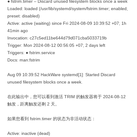
● fstrim.timer – Discard unused filesystem blocks once a week
Loaded: loaded (/usr/lib/systemd/system/fstrim.timer; enabled;
preset: disabled)
Active: active (waiting) since Fri 2024-08-09 10:39:52 +07; 1h
41min ago
Invocation: c27c5ed11be644d79d071cba5033719b
Trigger: Mon 2024-08-12 00:56:05 +07; 2 days left
Triggers: ● fstrim.service
Docs: man:fstrim
Aug 09 10:39:52 HackWare systemd[1]: Started Discard
unused filesystem blocks once a week.
在此输出中，您可以看到激活 TRIM 的触发器将于 2024-08-12
触发，距离触发还剩 2 天。
如果您看到 fstrim.timer 的状态为非活动状态：
Active: inactive (dead)