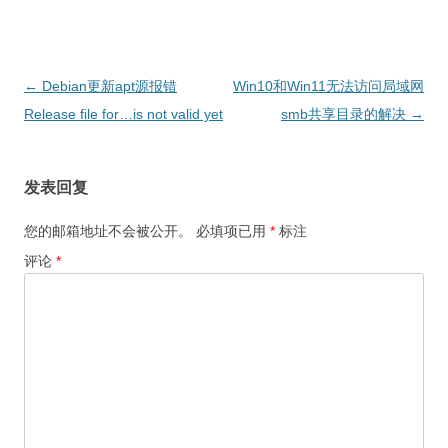
文
←
Debian更新apt源报错
Win10和Win11无法访问局域网
章
Release file for…is not valid yet
smb共享目录的解决
→
导
航
发表回复
您的邮箱地址不会被公开。
必填项已用
*
标注
评论
*