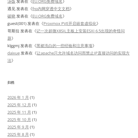
汤饭
发表在《
EU.ORG免费域名
》
遇见
发表在《
frp内网穿透中文文档
》
破晓
发表在《
EU.ORG免费域名
》
guest(001)
发表在《
Proxmox PVE开启嵌套虚拟化
》
哥斯拉
发表在《
记一次超微X8SIL主板上安装ESXI 6.5出现的奇怪问
题
》
klggmj
发表在《
黑裙洗白的一些经验和注意事项
》
daixue
发表在《
让apache只允许域名访问而禁止IP直接访问的实现方
法
》
归档
2026 年 1 月
(1)
2025 年 12 月
(1)
2025 年 11 月
(1)
2025 年 10 月
(1)
2025 年 9 月
(1)
2025 年 8 月
(1)