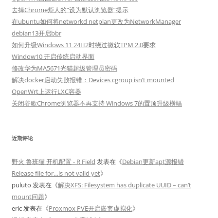
去掉Chrome烦人的“设为默认浏览器”提示
在ubuntu如何将networkd netplan更改为NetworkManager
debian13开启bbr
如何升级Windows 11 24H2时绕过微软TPM 2.0要求
Window10 开启传统启动界面
修改华为MA5671光猫超级管理员密码
解决docker启动失败报错：Devices cgroup isn’t mounted
OpenWrt上运行LXC容器
关闭谷歌Chrome浏览器不再支持 Windows 7的置顶升级横幅
近期评论
野火 鲁班猫 开机配置 - R Field
发表在《
Debian更新apt源报错
Release file for…is not valid yet
》
puluto
发表在《
解决XFS: Filesystem has duplicate UUID – can’t
mount问题
》
eric
发表在《
Proxmox PVE开启嵌套虚拟化
》