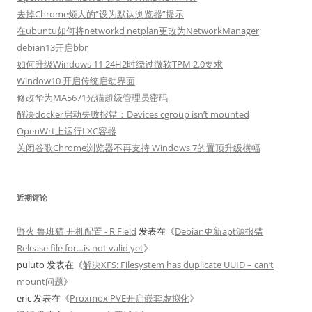
去掉Chrome烦人的“设为默认浏览器”提示
在ubuntu如何将networkd netplan更改为NetworkManager
debian13开启bbr
如何升级Windows 11 24H2时绕过微软TPM 2.0要求
Window10 开启传统启动界面
修改华为MA5671光猫超级管理员密码
解决docker启动失败报错：Devices cgroup isn’t mounted
OpenWrt上运行LXC容器
关闭谷歌Chrome浏览器不再支持 Windows 7的置顶升级横幅
近期评论
野火 鲁班猫 开机配置 - R Field
发表在《
Debian更新apt源报错
Release file for…is not valid yet
》
puluto
发表在《
解决XFS: Filesystem has duplicate UUID – can’t
mount问题
》
eric
发表在《
Proxmox PVE开启嵌套虚拟化
》