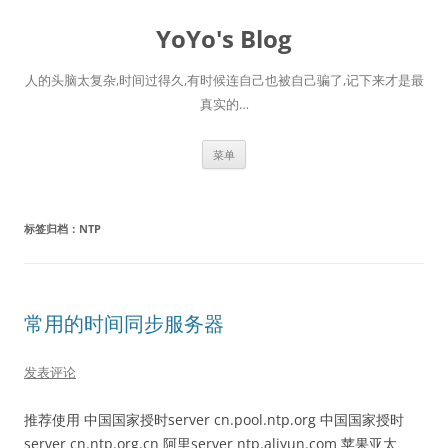
跳
至
YoYo's Blog
正
文
人的头脑太复杂,时间过得久,有时候连自己也被自己骗了,记下来才是最
真实的…
菜单
标签归档：
NTP
常用的时间同步服务器
发表评论
推荐使用 中国国家授时server cn.pool.ntp.org 中国国家授时
server cn.ntp.org.cn 阿里server ntp.aliyun.com 苹果亚太