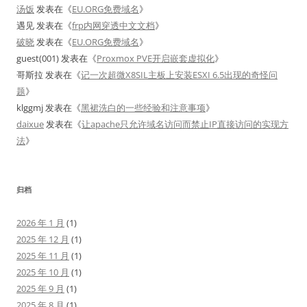
汤饭
发表在《
EU.ORG免费域名
》
遇见
发表在《
frp内网穿透中文文档
》
破晓
发表在《
EU.ORG免费域名
》
guest(001)
发表在《
Proxmox PVE开启嵌套虚拟化
》
哥斯拉
发表在《
记一次超微X8SIL主板上安装ESXI 6.5出现的奇怪问
题
》
klggmj
发表在《
黑裙洗白的一些经验和注意事项
》
daixue
发表在《
让apache只允许域名访问而禁止IP直接访问的实现方
法
》
归档
2026 年 1 月
(1)
2025 年 12 月
(1)
2025 年 11 月
(1)
2025 年 10 月
(1)
2025 年 9 月
(1)
2025 年 8 月
(1)