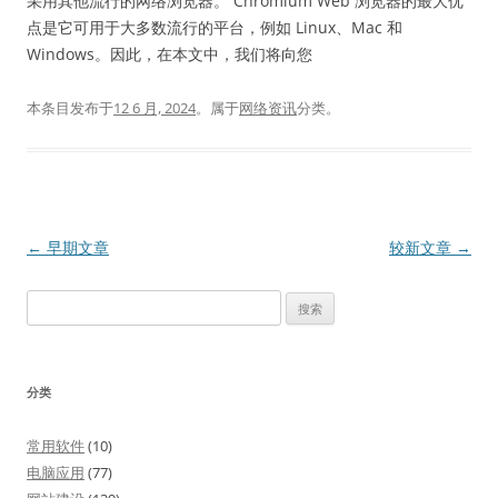
采用其他流行的网络浏览器。 Chromium Web 浏览器的最大优
点是它可用于大多数流行的平台，例如 Linux、Mac 和
Windows。因此，在本文中，我们将向您
本条目发布于
12 6 月, 2024
。属于
网络资讯
分类。
文
←
早期文章
较新文章
→
章
搜
导
索：
航
分类
常用软件
(10)
电脑应用
(77)