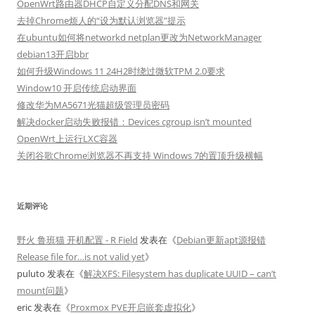
OpenWrt路由器DHCP自定义分配DNS和网关
去掉Chrome烦人的“设为默认浏览器”提示
在ubuntu如何将networkd netplan更改为NetworkManager
debian13开启bbr
如何升级Windows 11 24H2时绕过微软TPM 2.0要求
Window10 开启传统启动界面
修改华为MA5671光猫超级管理员密码
解决docker启动失败报错：Devices cgroup isn’t mounted
OpenWrt上运行LXC容器
关闭谷歌Chrome浏览器不再支持 Windows 7的置顶升级横幅
近期评论
野火 鲁班猫 开机配置 - R Field
发表在《
Debian更新apt源报错
Release file for…is not valid yet
》
puluto
发表在《
解决XFS: Filesystem has duplicate UUID – can’t
mount问题
》
eric
发表在《
Proxmox PVE开启嵌套虚拟化
》