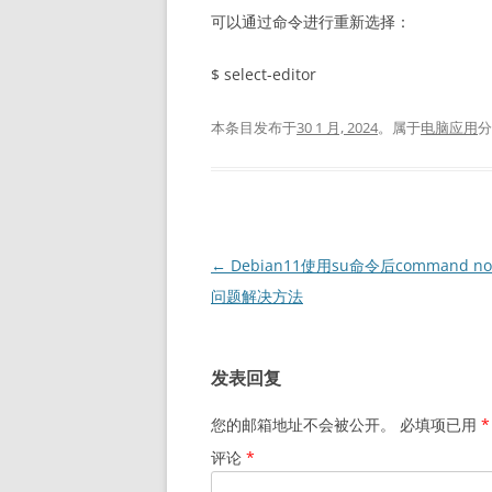
可以通过命令进行重新选择：
$ select-editor
本条目发布于
30 1 月, 2024
。属于
电脑应用
分
文
←
Debian11使用su命令后command not
章
问题解决方法
导
航
发表回复
您的邮箱地址不会被公开。
必填项已用
*
评论
*