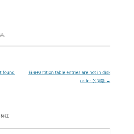
类。
 found
解决Partition table entries are not in disk
order 的问题
→
标注