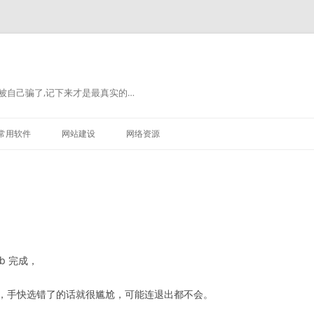
被自己骗了,记下来才是最真实的…
常用软件
网站建设
网络资源
ab 完成，
辑器，手快选错了的话就很尴尬，可能连退出都不会。