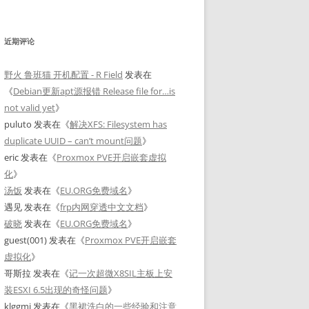
近期评论
野火 鲁班猫 开机配置 - R Field
发表在
《
Debian更新apt源报错 Release file for…is
not valid yet
》
puluto
发表在《
解决XFS: Filesystem has
duplicate UUID – can’t mount问题
》
eric
发表在《
Proxmox PVE开启嵌套虚拟
化
》
汤饭
发表在《
EU.ORG免费域名
》
遇见
发表在《
frp内网穿透中文文档
》
破晓
发表在《
EU.ORG免费域名
》
guest(001)
发表在《
Proxmox PVE开启嵌套
虚拟化
》
哥斯拉
发表在《
记一次超微X8SIL主板上安
装ESXI 6.5出现的奇怪问题
》
klggmj
发表在《
黑裙洗白的一些经验和注意