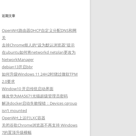
近期文章
OpenWrt路由器DHCP自定义分配DNS和网
关
去掉Chrome烦人的“设为默认浏览器”提示
在ubuntu如何将networkd netplan更改为
NetworkManager
debian13开启bbr
如何升级Windows 11 24H2时绕过微软TPM
2.0要求
Window10 开启传统启动界面
修改华为MA5671光猫超级管理员密码
解决docker启动失败报错：Devices cgroup
isn’t mounted
OpenWrt上运行LXC容器
关闭谷歌Chrome浏览器不再支持 Windows
7的置顶升级横幅