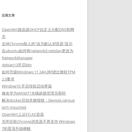
近期文章
OpenWrt路由器DHCP自定义分配DNS和网
关
去掉Chrome烦人的“设为默认浏览器”提示
在ubuntu如何将networkd netplan更改为
NetworkManager
debian13开启bbr
如何升级Windows 11 24H2时绕过微软TPM
2.0要求
Window10 开启传统启动界面
修改华为MA5671光猫超级管理员密码
解决docker启动失败报错：Devices cgroup
isn’t mounted
OpenWrt上运行LXC容器
关闭谷歌Chrome浏览器不再支持 Windows
7的置顶升级横幅