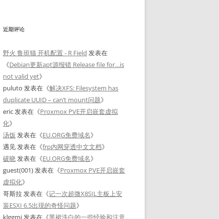
近期评论
野火 鲁班猫 开机配置 - R Field
发表在
《
Debian更新apt源报错 Release file for…is
not valid yet
》
puluto
发表在《
解决XFS: Filesystem has
duplicate UUID – can’t mount问题
》
eric
发表在《
Proxmox PVE开启嵌套虚拟
化
》
汤饭
发表在《
EU.ORG免费域名
》
遇见
发表在《
frp内网穿透中文文档
》
破晓
发表在《
EU.ORG免费域名
》
guest(001)
发表在《
Proxmox PVE开启嵌套
虚拟化
》
哥斯拉
发表在《
记一次超微X8SIL主板上安
装ESXI 6.5出现的奇怪问题
》
klggmj
发表在《
黑裙洗白的一些经验和注意