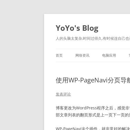
跳
至
正
YoYo's Blog
文
人的头脑太复杂,时间过得久,有时候连自己也
首页
网络资讯
电脑应用
使用WP-PageNavi分页
发表评论
博客更改为WordPress程序之后，
部文章列表的翻页形式是上一页下一页的
WP-PageNavi这个插件，就非常好