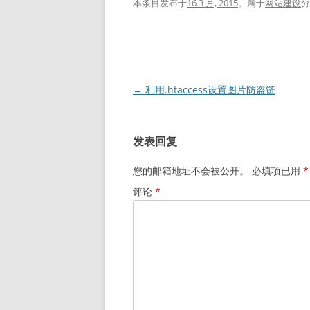
本条目发布于
16 3 月, 2015
。属于
网站建设
文
←
利用.htaccess设置图片防盗链
章
导
发表回复
航
您的邮箱地址不会被公开。
必填项已用
*
评论
*