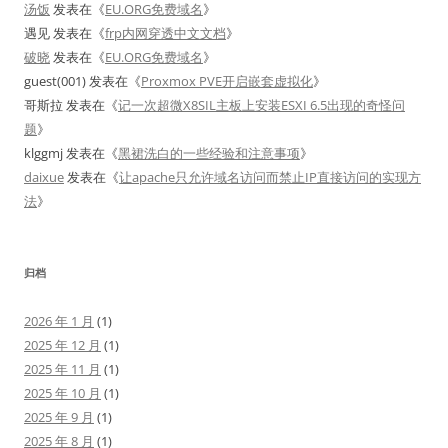
汤饭
发表在《
EU.ORG免费域名
》
遇见
发表在《
frp内网穿透中文文档
》
破晓
发表在《
EU.ORG免费域名
》
guest(001)
发表在《
Proxmox PVE开启嵌套虚拟化
》
哥斯拉
发表在《
记一次超微X8SIL主板上安装ESXI 6.5出现的奇怪问
题
》
klggmj
发表在《
黑裙洗白的一些经验和注意事项
》
daixue
发表在《
让apache只允许域名访问而禁止IP直接访问的实现方
法
》
归档
2026 年 1 月
(1)
2025 年 12 月
(1)
2025 年 11 月
(1)
2025 年 10 月
(1)
2025 年 9 月
(1)
2025 年 8 月
(1)