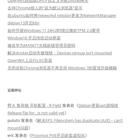
OpenWrt路由器DHCP自定义分配DNS和网关
去掉Chrome烦人的“设为默认浏览器”提示
在ubuntu如何将networkd netplan更改为NetworkManager
debian13开启bbr
如何升级Windows 11 24H2时绕过微软TPM 2.0要求
Window10 开启传统启动界面
修改华为MA5671光猫超级管理员密码
解决docker启动失败报错：Devices cgroup isn’t mounted
OpenWrt上运行LXC容器
关闭谷歌Chrome浏览器不再支持 Windows 7的置顶升级横幅
近期评论
野火 鲁班猫 开机配置 - R Field
发表在《
Debian更新apt源报错
Release file for…is not valid yet
》
puluto
发表在《
解决XFS: Filesystem has duplicate UUID – can’t
mount问题
》
eric
发表在《
Proxmox PVE开启嵌套虚拟化
》