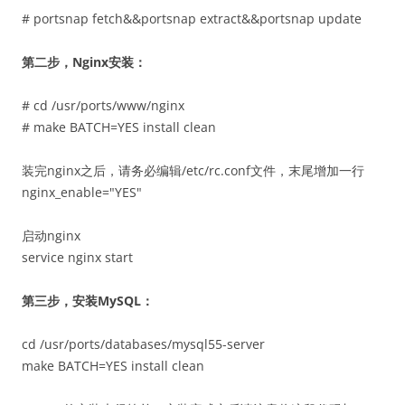
# portsnap fetch&&portsnap extract&&portsnap update
第二步，Nginx安装：
# cd /usr/ports/www/nginx
# make BATCH=YES install clean
装完nginx之后，请务必编辑/etc/rc.conf文件，末尾增加一行
nginx_enable="YES"
启动nginx
service nginx start
第三步，安装MySQL：
cd /usr/ports/databases/mysql55-server
make BATCH=YES install clean