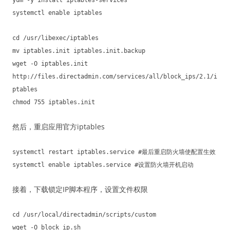
yum -y install iptables-services
systemctl enable iptables
cd /usr/libexec/iptables
mv iptables.init iptables.init.backup
wget -O iptables.init
http://files.directadmin.com/services/all/block_ips/2.1/i
ptables
chmod 755 iptables.init
然后，重启应用官方iptables
systemctl restart iptables.service #最后重启防火墙使配置生效
systemctl enable iptables.service #设置防火墙开机启动
接着，下载锁定IP脚本程序，设置文件权限
cd /usr/local/directadmin/scripts/custom
wget -O block_ip.sh