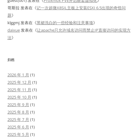
guest(001)
发表在《
Proxmox PVE开启嵌套虚拟化
》
哥斯拉
发表在《
记一次超微X8SIL主板上安装ESXI 6.5出现的奇怪问
题
》
klggmj
发表在《
黑裙洗白的一些经验和注意事项
》
daixue
发表在《
让apache只允许域名访问而禁止IP直接访问的实现方
法
》
归档
2026 年 1 月
(1)
2025 年 12 月
(1)
2025 年 11 月
(1)
2025 年 10 月
(1)
2025 年 9 月
(1)
2025 年 8 月
(1)
2025 年 7 月
(1)
2025 年 6 月
(1)
2025 年 5 月
(1)