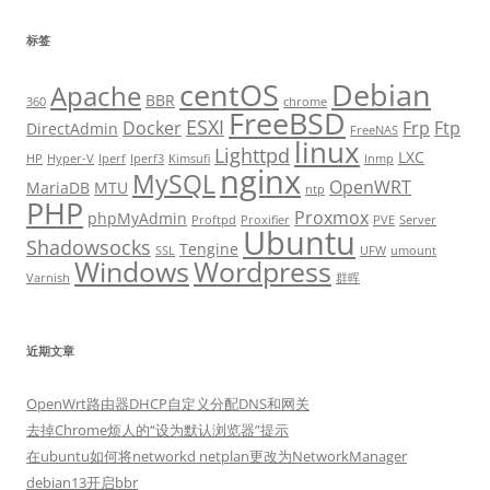
标签
centOS
Debian
Apache
BBR
360
chrome
FreeBSD
ESXI
Docker
Frp
Ftp
DirectAdmin
FreeNAS
linux
Lighttpd
LXC
HP
Hyper-V
Iperf
Iperf3
Kimsufi
lnmp
nginx
MySQL
OpenWRT
MariaDB
MTU
ntp
PHP
Proxmox
phpMyAdmin
Proftpd
Proxifier
PVE
Server
Ubuntu
Shadowsocks
Tengine
SSL
UFW
umount
Windows
Wordpress
Varnish
群晖
近期文章
OpenWrt路由器DHCP自定义分配DNS和网关
去掉Chrome烦人的“设为默认浏览器”提示
在ubuntu如何将networkd netplan更改为NetworkManager
debian13开启bbr