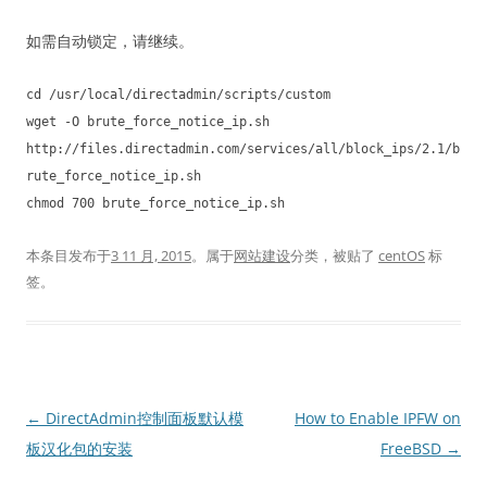
如需自动锁定，请继续。
cd /usr/local/directadmin/scripts/custom
wget -O brute_force_notice_ip.sh
http://files.directadmin.com/services/all/block_ips/2.1/b
rute_force_notice_ip.sh
chmod 700 brute_force_notice_ip.sh
本条目发布于
3 11 月, 2015
。属于
网站建设
分类，被贴了
centOS
标
签。
文
←
DirectAdmin控制面板默认模
How to Enable IPFW on
章
板汉化包的安装
FreeBSD
→
导