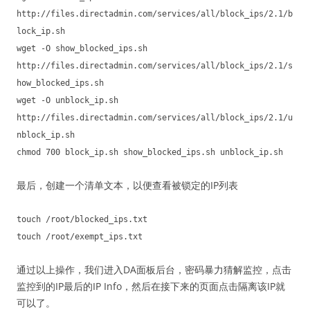
http://files.directadmin.com/services/all/block_ips/2.1/b
lock_ip.sh
wget -O show_blocked_ips.sh
http://files.directadmin.com/services/all/block_ips/2.1/s
how_blocked_ips.sh
wget -O unblock_ip.sh
http://files.directadmin.com/services/all/block_ips/2.1/u
nblock_ip.sh
chmod 700 block_ip.sh show_blocked_ips.sh unblock_ip.sh
最后，创建一个清单文本，以便查看被锁定的IP列表
touch /root/blocked_ips.txt
touch /root/exempt_ips.txt
通过以上操作，我们进入DA面板后台，密码暴力猜解监控，点击
监控到的IP最后的IP Info，然后在接下来的页面点击隔离该IP就
可以了。