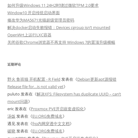
如何升级Windows 11 24H2时绕过微软TPM 2.0要求
Window10 开启传统启动界面
修改华为MA5671光猫超级管理员密码
解决docker启动失败报错：Devices cgroup isn’t mounted
OpenWrt上运行LXC容器
关闭谷歌Chrome浏览器不再支持 Windows 7的置顶升级横幅
近期评论
野火 鲁班猫 开机配置 - R Field
发表在《
Debian更新apt源报错
Release file for…is not valid yet
》
puluto
发表在《
解决XFS: Filesystem has duplicate UUID – can’t
mount问题
》
eric
发表在《
Proxmox PVE开启嵌套虚拟化
》
汤饭
发表在《
EU.ORG免费域名
》
遇见
发表在《
frp内网穿透中文文档
》
破晓
发表在《
EU.ORG免费域名
》