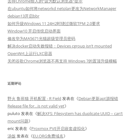
去掉Chrome烦人的“设为默认浏览器”提示
在ubuntu如何将networkd netplan更改为NetworkManager
debian13开启bbr
如何升级Windows 11 24H2时绕过微软TPM 2.0要求
Window10 开启传统启动界面
修改华为MA5671光猫超级管理员密码
解决docker启动失败报错：Devices cgroup isn’t mounted
OpenWrt上运行LXC容器
关闭谷歌Chrome浏览器不再支持 Windows 7的置顶升级横幅
近期评论
野火 鲁班猫 开机配置 - R Field
发表在《
Debian更新apt源报错
Release file for…is not valid yet
》
puluto
发表在《
解决XFS: Filesystem has duplicate UUID – can’t
mount问题
》
eric
发表在《
Proxmox PVE开启嵌套虚拟化
》
汤饭
发表在《
EU.ORG免费域名
》