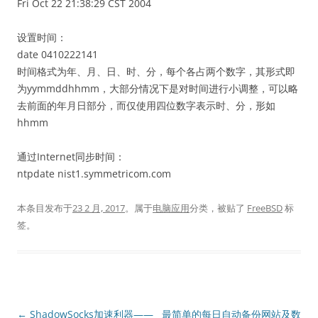
Fri Oct 22 21:38:29 CST 2004
设置时间：
date 0410222141
时间格式为年、月、日、时、分，每个各占两个数字，其形式即
为yymmddhhmm，大部分情况下是对时间进行小调整，可以略
去前面的年月日部分，而仅使用四位数字表示时、分，形如
hhmm
通过Internet同步时间：
ntpdate nist1.symmetricom.com
本条目发布于
23 2 月, 2017
。属于
电脑应用
分类，被贴了
FreeBSD
标
签。
文
←
ShadowSocks加速利器——
最简单的每日自动备份网站及数