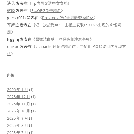
遇见
发表在《
frp内网穿透中文文档
》
破晓
发表在《
EU.ORG免费域名
》
guest(001)
发表在《
Proxmox PVE开启嵌套虚拟化
》
哥斯拉
发表在《
记一次超微X8SIL主板上安装ESXI 6.5出现的奇怪问
题
》
klggmj
发表在《
黑裙洗白的一些经验和注意事项
》
daixue
发表在《
让apache只允许域名访问而禁止IP直接访问的实现方
法
》
归档
2026 年 1 月
(1)
2025 年 12 月
(1)
2025 年 11 月
(1)
2025 年 10 月
(1)
2025 年 9 月
(1)
2025 年 8 月
(1)
2025 年 7 月
(1)