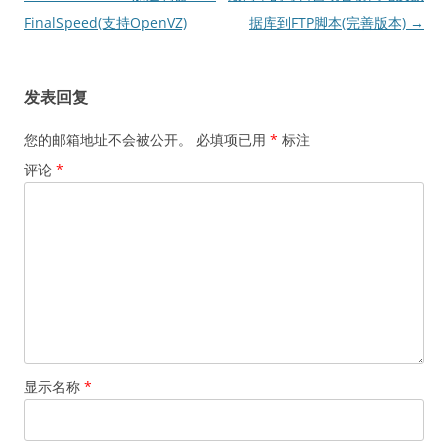
章
FinalSpeed(支持OpenVZ)
据库到FTP脚本(完善版本)
→
导
航
发表回复
您的邮箱地址不会被公开。
必填项已用
*
标注
评论
*
显示名称
*