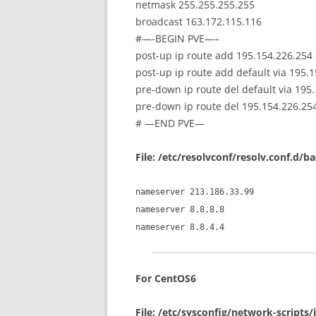
netmask 255.255.255.255
broadcast 163.172.115.116
#—-BEGIN PVE—–
post-up ip route add 195.154.226.254
post-up ip route add default via 195.
pre-down ip route del default via 195
pre-down ip route del 195.154.226.25
# —END PVE—
File: /etc/resolvconf/resolv.conf.d/b
nameserver 213.186.33.99
nameserver 8.8.8.8
nameserver 8.8.4.4
For CentOS6
File: /etc/sysconfig/network-scripts/