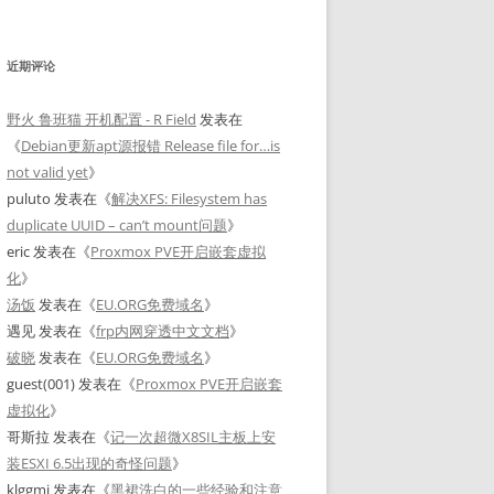
近期评论
野火 鲁班猫 开机配置 - R Field
发表在
《
Debian更新apt源报错 Release file for…is
not valid yet
》
puluto
发表在《
解决XFS: Filesystem has
duplicate UUID – can’t mount问题
》
eric
发表在《
Proxmox PVE开启嵌套虚拟
化
》
汤饭
发表在《
EU.ORG免费域名
》
遇见
发表在《
frp内网穿透中文文档
》
破晓
发表在《
EU.ORG免费域名
》
guest(001)
发表在《
Proxmox PVE开启嵌套
虚拟化
》
哥斯拉
发表在《
记一次超微X8SIL主板上安
装ESXI 6.5出现的奇怪问题
》
klggmj
发表在《
黑裙洗白的一些经验和注意