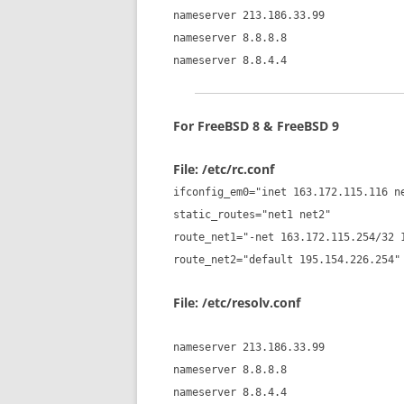
nameserver 213.186.33.99
nameserver 8.8.8.8
nameserver 8.8.4.4
For FreeBSD 8 & FreeBSD 9
File: /etc/rc.conf
ifconfig_em0="inet 163.172.115.116 n
static_routes="net1 net2"
route_net1="-net 163.172.115.254/32 
route_net2="default 195.154.226.254"
File: /etc/resolv.conf
nameserver 213.186.33.99
nameserver 8.8.8.8
nameserver 8.8.4.4