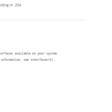
nding in .254
4
terfaces available on your system
 information, see interfaces(5).