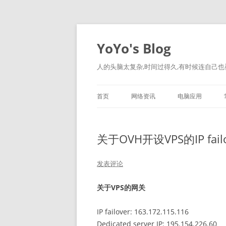
跳
至
正
YoYo's Blog
文
人的头脑太复杂,时间过得久,有时候连自己也
首页
网络资讯
电脑应用
关于OVH开设VPS的IP fail
发表评论
关于VPS的网关
IP failover: 163.172.115.116
Dedicated server IP: 195.154.226.60