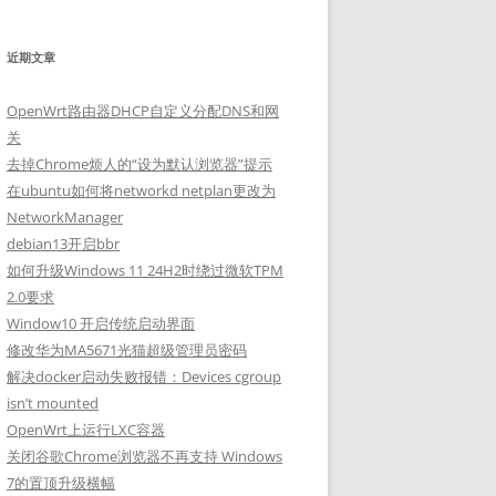
近期文章
OpenWrt路由器DHCP自定义分配DNS和网
关
去掉Chrome烦人的“设为默认浏览器”提示
在ubuntu如何将networkd netplan更改为
NetworkManager
debian13开启bbr
如何升级Windows 11 24H2时绕过微软TPM
2.0要求
Window10 开启传统启动界面
修改华为MA5671光猫超级管理员密码
解决docker启动失败报错：Devices cgroup
isn’t mounted
OpenWrt上运行LXC容器
关闭谷歌Chrome浏览器不再支持 Windows
7的置顶升级横幅