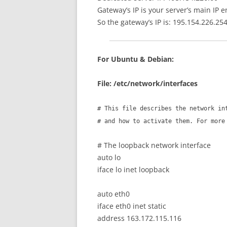
Gateway’s IP is your server’s main IP e
So the gateway’s IP is: 195.154.226.25
For Ubuntu & Debian:
File: /etc/network/interfaces
# This file describes the network in
# and how to activate them. For more
# The loopback network interface
auto lo
iface lo inet loopback
auto eth0
iface eth0 inet static
address 163.172.115.116