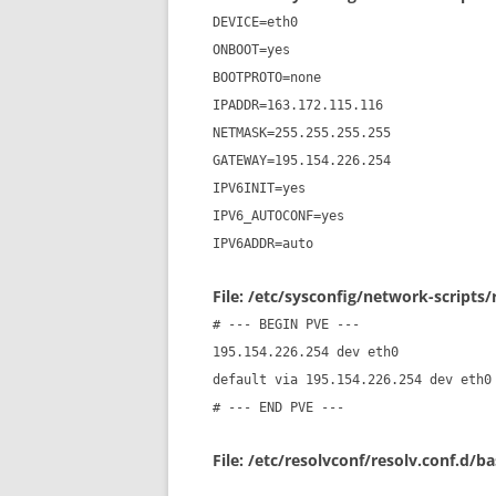
DEVICE=eth0
ONBOOT=yes
BOOTPROTO=none
IPADDR=163.172.115.116
NETMASK=255.255.255.255
GATEWAY=195.154.226.254
IPV6INIT=yes
IPV6_AUTOCONF=yes
IPV6ADDR=auto
File: /etc/sysconfig/network-scripts
# --- BEGIN PVE ---
195.154.226.254 dev eth0
default via 195.154.226.254 dev eth0
# --- END PVE ---
File: /etc/resolvconf/resolv.conf.d/b