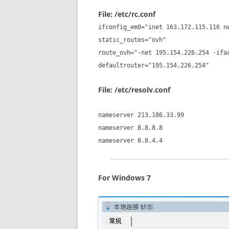
File: /etc/rc.conf
ifconfig_em0="inet 163.172.115.116 n
static_routes="ovh"
route_ovh="-net 195.154.226.254 -ifa
defaultrouter="195.154.226.254"
File: /etc/resolv.conf
nameserver 213.186.33.99
nameserver 8.8.8.8
nameserver 8.8.4.4
For Windows 7