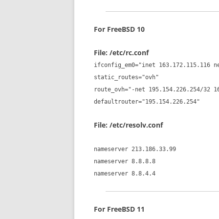
For FreeBSD 10
File: /etc/rc.conf
ifconfig_em0="inet 163.172.115.116 n
static_routes="ovh"
route_ovh="-net 195.154.226.254/32 1
defaultrouter="195.154.226.254"
File: /etc/resolv.conf
nameserver 213.186.33.99
nameserver 8.8.8.8
nameserver 8.8.4.4
For FreeBSD 11