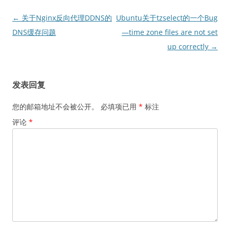
文
←
关于Nginx反向代理DDNS的
Ubuntu关于tzselect的一个Bug
章
DNS缓存问题
—time zone files are not set
导
up correctly
→
航
发表回复
您的邮箱地址不会被公开。
必填项已用
*
标注
评论
*