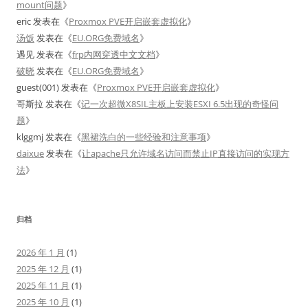
mount问题
》
eric
发表在《
Proxmox PVE开启嵌套虚拟化
》
汤饭
发表在《
EU.ORG免费域名
》
遇见
发表在《
frp内网穿透中文文档
》
破晓
发表在《
EU.ORG免费域名
》
guest(001)
发表在《
Proxmox PVE开启嵌套虚拟化
》
哥斯拉
发表在《
记一次超微X8SIL主板上安装ESXI 6.5出现的奇怪问
题
》
klggmj
发表在《
黑裙洗白的一些经验和注意事项
》
daixue
发表在《
让apache只允许域名访问而禁止IP直接访问的实现方
法
》
归档
2026 年 1 月
(1)
2025 年 12 月
(1)
2025 年 11 月
(1)
2025 年 10 月
(1)