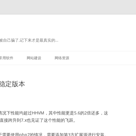
被自己骗了,记下来才是最真实的…
常用软件
网站建设
网络资源
新稳定版本
分情况下性能均超过HHVM，其中性能更是5.6的2倍还多，这
x直接跨升到7.x也见证了这个性能的飞跃。
，对于需要使用php7的情况，需要添加第3方扩展源进行安装。