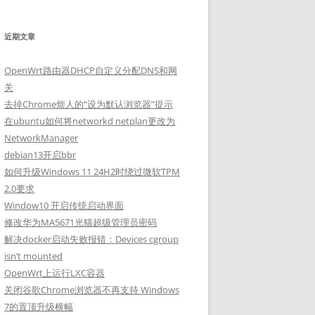
近期文章
OpenWrt路由器DHCP自定义分配DNS和网
关
去掉Chrome烦人的“设为默认浏览器”提示
在ubuntu如何将networkd netplan更改为
NetworkManager
debian13开启bbr
如何升级Windows 11 24H2时绕过微软TPM
2.0要求
Window10 开启传统启动界面
修改华为MA5671光猫超级管理员密码
解决docker启动失败报错：Devices cgroup
isn’t mounted
OpenWrt上运行LXC容器
关闭谷歌Chrome浏览器不再支持 Windows
7的置顶升级横幅