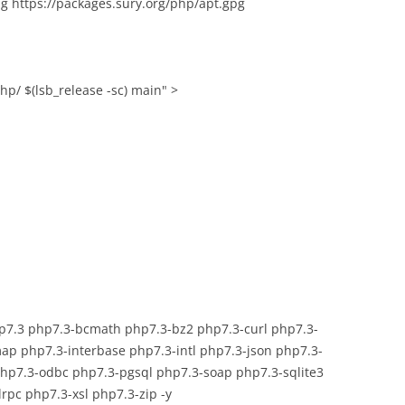
pg https://packages.sury.org/php/apt.gpg
hp/ $(lsb_release -sc) main" >
hp7.3 php7.3-bcmath php7.3-bz2 php7.3-curl php7.3-
p php7.3-interbase php7.3-intl php7.3-json php7.3-
hp7.3-odbc php7.3-pgsql php7.3-soap php7.3-sqlite3
pc php7.3-xsl php7.3-zip -y