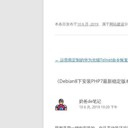
本条目发布于
10 6 月, 2019
。属于
网站建设
文
←
运营商定制的华为光猫Telnet命令恢
章
导
《
Debian8下安装PHP7最新稳定版
航
奶爸de笔记
10 6 月, 2019 10:20 下午
我都是用一键包安装的，自己手动装还没