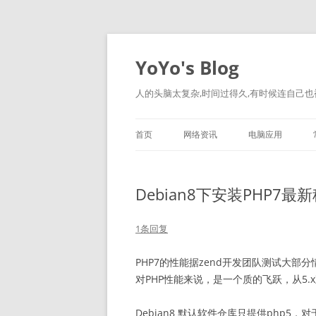
跳
至
正
YoYo's Blog
文
人的头脑太复杂,时间过得久,有时候连自己也
首页
网络资讯
电脑应用
Debian8下安装PHP7最
1条回复
PHP7的性能据zend开发团队测试大部
对PHP性能来说，是一个质的飞跃，从5.
Debian8 默认软件仓库只提供php5