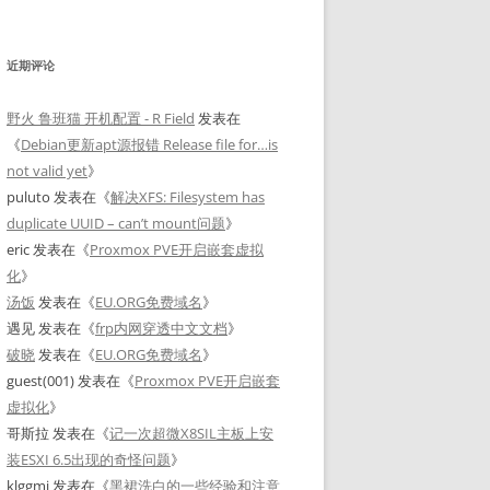
近期评论
野火 鲁班猫 开机配置 - R Field
发表在
《
Debian更新apt源报错 Release file for…is
not valid yet
》
puluto
发表在《
解决XFS: Filesystem has
duplicate UUID – can’t mount问题
》
eric
发表在《
Proxmox PVE开启嵌套虚拟
化
》
汤饭
发表在《
EU.ORG免费域名
》
遇见
发表在《
frp内网穿透中文文档
》
破晓
发表在《
EU.ORG免费域名
》
guest(001)
发表在《
Proxmox PVE开启嵌套
虚拟化
》
哥斯拉
发表在《
记一次超微X8SIL主板上安
装ESXI 6.5出现的奇怪问题
》
klggmj
发表在《
黑裙洗白的一些经验和注意