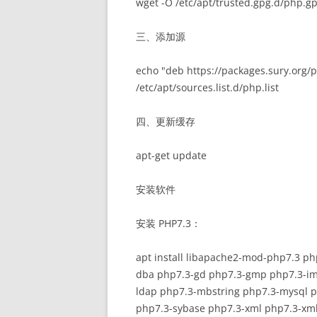
wget -O /etc/apt/trusted.gpg.d/php.g
三、添加源
echo "deb https://packages.sury.org/p
/etc/apt/sources.list.d/php.list
四、更新缓存
apt-get update
安装软件
安装 PHP7.3：
apt install libapache2-mod-php7.3 p
dba php7.3-gd php7.3-gmp php7.3-ima
ldap php7.3-mbstring php7.3-mysql p
php7.3-sybase php7.3-xml php7.3-xmlr