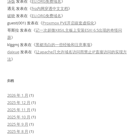
汤饭
发表在《
EU.ORG免费域名
》
遇见
发表在《
frp内网穿透中文文档
》
破晓
发表在《
EU.ORG免费域名
》
guest(001)
发表在《
Proxmox PVE开启嵌套虚拟化
》
哥斯拉
发表在《
记一次超微X8SIL主板上安装ESXI 6.5出现的奇怪问
题
》
klggmj
发表在《
黑裙洗白的一些经验和注意事项
》
daixue
发表在《
让apache只允许域名访问而禁止IP直接访问的实现方
法
》
归档
2026 年 1 月
(1)
2025 年 12 月
(1)
2025 年 11 月
(1)
2025 年 10 月
(1)
2025 年 9 月
(1)
2025 年 8 月
(1)