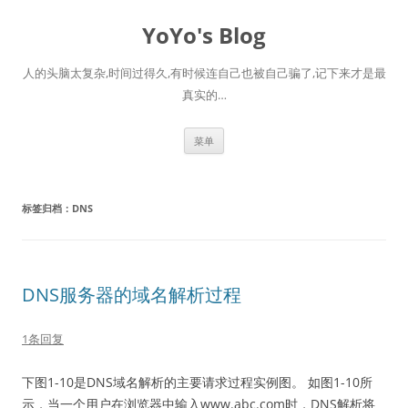
跳
至
YoYo's Blog
正
文
人的头脑太复杂,时间过得久,有时候连自己也被自己骗了,记下来才是最
真实的…
菜单
标签归档：
DNS
DNS服务器的域名解析过程
1条回复
下图1-10是DNS域名解析的主要请求过程实例图。 如图1-10所
示，当一个用户在浏览器中输入www.abc.com时，DNS解析将