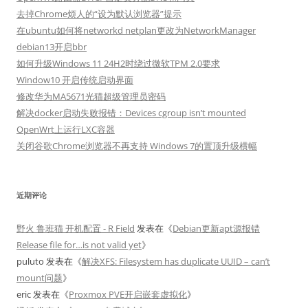
去掉Chrome烦人的“设为默认浏览器”提示
在ubuntu如何将networkd netplan更改为NetworkManager
debian13开启bbr
如何升级Windows 11 24H2时绕过微软TPM 2.0要求
Window10 开启传统启动界面
修改华为MA5671光猫超级管理员密码
解决docker启动失败报错：Devices cgroup isn’t mounted
OpenWrt上运行LXC容器
关闭谷歌Chrome浏览器不再支持 Windows 7的置顶升级横幅
近期评论
野火 鲁班猫 开机配置 - R Field
发表在《
Debian更新apt源报错
Release file for…is not valid yet
》
puluto
发表在《
解决XFS: Filesystem has duplicate UUID – can’t
mount问题
》
eric
发表在《
Proxmox PVE开启嵌套虚拟化
》