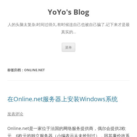
跳
至
YoYo's Blog
正
文
人的头脑太复杂,时间过得久,有时候连自己也被自己骗了,记下来才是最
真实的…
菜单
标签归档：
ONLINE.NET
在Online.net服务器上安装Windows系统
发表评论
Online.net是一家位于法国的网络服务提供商，偶尔会提供2欧
元、6欧元的独立服务器（小编表示从未抢到过），因其廉价故系