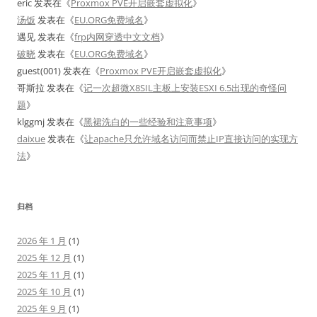
eric
发表在《
Proxmox PVE开启嵌套虚拟化
》
汤饭
发表在《
EU.ORG免费域名
》
遇见
发表在《
frp内网穿透中文文档
》
破晓
发表在《
EU.ORG免费域名
》
guest(001)
发表在《
Proxmox PVE开启嵌套虚拟化
》
哥斯拉
发表在《
记一次超微X8SIL主板上安装ESXI 6.5出现的奇怪问
题
》
klggmj
发表在《
黑裙洗白的一些经验和注意事项
》
daixue
发表在《
让apache只允许域名访问而禁止IP直接访问的实现方
法
》
归档
2026 年 1 月
(1)
2025 年 12 月
(1)
2025 年 11 月
(1)
2025 年 10 月
(1)
2025 年 9 月
(1)