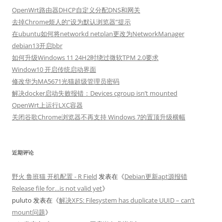
OpenWrt路由器DHCP自定义分配DNS和网关
去掉Chrome烦人的“设为默认浏览器”提示
在ubuntu如何将networkd netplan更改为NetworkManager
debian13开启bbr
如何升级Windows 11 24H2时绕过微软TPM 2.0要求
Window10 开启传统启动界面
修改华为MA5671光猫超级管理员密码
解决docker启动失败报错：Devices cgroup isn’t mounted
OpenWrt上运行LXC容器
关闭谷歌Chrome浏览器不再支持 Windows 7的置顶升级横幅
近期评论
野火 鲁班猫 开机配置 - R Field
发表在《
Debian更新apt源报错
Release file for…is not valid yet
》
puluto
发表在《
解决XFS: Filesystem has duplicate UUID – can’t
mount问题
》