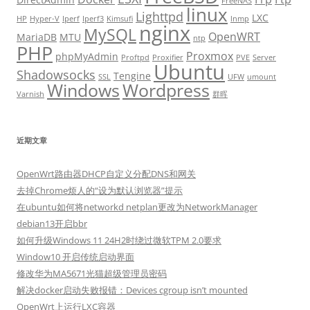
FreeNAS
linux
Lighttpd
LXC
HP
Hyper-V
Iperf
Iperf3
Kimsufi
lnmp
nginx
MySQL
OpenWRT
MariaDB
MTU
ntp
PHP
Proxmox
phpMyAdmin
Proftpd
Proxifier
PVE
Server
Ubuntu
Shadowsocks
Tengine
SSL
UFW
umount
Windows
Wordpress
Varnish
群晖
近期文章
OpenWrt路由器DHCP自定义分配DNS和网关
去掉Chrome烦人的“设为默认浏览器”提示
在ubuntu如何将networkd netplan更改为NetworkManager
debian13开启bbr
如何升级Windows 11 24H2时绕过微软TPM 2.0要求
Window10 开启传统启动界面
修改华为MA5671光猫超级管理员密码
解决docker启动失败报错：Devices cgroup isn’t mounted
OpenWrt上运行LXC容器