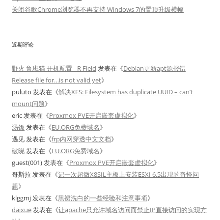
关闭谷歌Chrome浏览器不再支持 Windows 7的置顶升级横幅
近期评论
野火 鲁班猫 开机配置 - R Field
发表在《
Debian更新apt源报错
Release file for…is not valid yet
》
puluto
发表在《
解决XFS: Filesystem has duplicate UUID – can’t
mount问题
》
eric
发表在《
Proxmox PVE开启嵌套虚拟化
》
汤饭
发表在《
EU.ORG免费域名
》
遇见
发表在《
frp内网穿透中文文档
》
破晓
发表在《
EU.ORG免费域名
》
guest(001)
发表在《
Proxmox PVE开启嵌套虚拟化
》
哥斯拉
发表在《
记一次超微X8SIL主板上安装ESXI 6.5出现的奇怪问
题
》
klggmj
发表在《
黑裙洗白的一些经验和注意事项
》
daixue
发表在《
让apache只允许域名访问而禁止IP直接访问的实现方