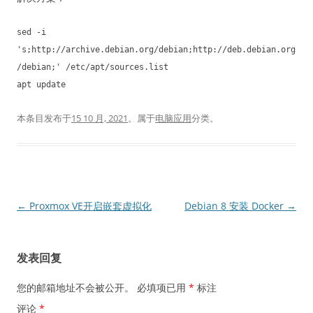
sed -i
's;http://archive.debian.org/debian;http://deb.debian.org
/debian;' /etc/apt/sources.list
apt update
本条目发布于
15 10 月, 2021
。属于
电脑应用
分类。
文
←
Proxmox VE开启嵌套虚拟化
Debian 8 安装 Docker
→
章
导
发表回复
航
您的邮箱地址不会被公开。
必填项已用
*
标注
评论
*