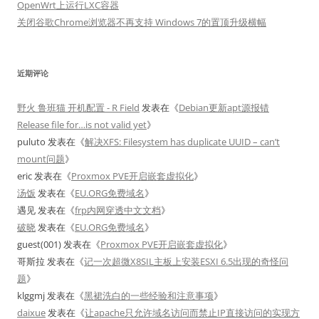
OpenWrt上运行LXC容器
关闭谷歌Chrome浏览器不再支持 Windows 7的置顶升级横幅
近期评论
野火 鲁班猫 开机配置 - R Field
发表在《
Debian更新apt源报错
Release file for…is not valid yet
》
puluto
发表在《
解决XFS: Filesystem has duplicate UUID – can’t
mount问题
》
eric
发表在《
Proxmox PVE开启嵌套虚拟化
》
汤饭
发表在《
EU.ORG免费域名
》
遇见
发表在《
frp内网穿透中文文档
》
破晓
发表在《
EU.ORG免费域名
》
guest(001)
发表在《
Proxmox PVE开启嵌套虚拟化
》
哥斯拉
发表在《
记一次超微X8SIL主板上安装ESXI 6.5出现的奇怪问
题
》
klggmj
发表在《
黑裙洗白的一些经验和注意事项
》
daixue
发表在《
让apache只允许域名访问而禁止IP直接访问的实现方