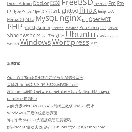
FreeBSD
ESXI
Docker
Frp
Ftp
DirectAdmin
FreeNAS
linux
Lighttpd
LXC
HP
Hyper-V
Iperf
Iperf3
Kimsufi
lnmp
nginx
MySQL
OpenWRT
MariaDB
MTU
ntp
PHP
Proxmox
phpMyAdmin
Proftpd
Proxifier
PVE
Server
Ubuntu
Shadowsocks
Tengine
SSL
UFW
umount
Windows
Wordpress
Varnish
群晖
近期文章
OpenWrt路由器DHCP自定义分配DNS和网关
去掉Chrome烦人的“设为默认浏览器”提示
在ubuntu如何将networkd netplan更改为NetworkManager
debian13开启bbr
如何升级Windows 11 24H2时绕过微软TPM 2.0要求
Window10 开启传统启动界面
修改华为MA5671光猫超级管理员密码
解决docker启动失败报错：Devices cgroup isn’t mounted