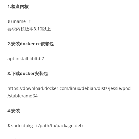
1.检查内核
$ uname -r
要求内核版本3.10以上
2.安装docker ce依赖包
apt install libltdl7
3.下载docker安装包
https://download.docker.com/linux/debian/dists/jessie/pool
/stable/amd64
4.安装
$ sudo dpkg -i /path/to/package.deb