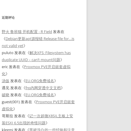
近期评论
野火 鲁班猫 开机配置 - R Field
发表在
《
Debian更新apt源报错 Release file for…is
not valid yet
》
puluto
发表在《
解决XFS: Filesystem has
duplicate UUID – can’t mount问题
》
eric
发表在《
Proxmox PVE开启嵌套虚拟
化
》
汤饭
发表在《
EU.ORG免费域名
》
遇见
发表在《
frp内网穿透中文文档
》
破晓
发表在《
EU.ORG免费域名
》
guest(001)
发表在《
Proxmox PVE开启嵌套
虚拟化
》
哥斯拉
发表在《
记一次超微X8SIL主板上安
装ESXI 6.5出现的奇怪问题
》
klggmj
发表在《
黑裙洗白的一些经验和注意