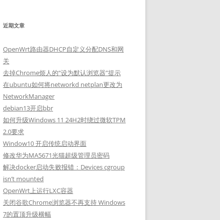
近期文章
OpenWrt路由器DHCP自定义分配DNS和网
关
去掉Chrome烦人的“设为默认浏览器”提示
在ubuntu如何将networkd netplan更改为
NetworkManager
debian13开启bbr
如何升级Windows 11 24H2时绕过微软TPM
2.0要求
Window10 开启传统启动界面
修改华为MA5671光猫超级管理员密码
解决docker启动失败报错：Devices cgroup
isn’t mounted
OpenWrt上运行LXC容器
关闭谷歌Chrome浏览器不再支持 Windows
7的置顶升级横幅