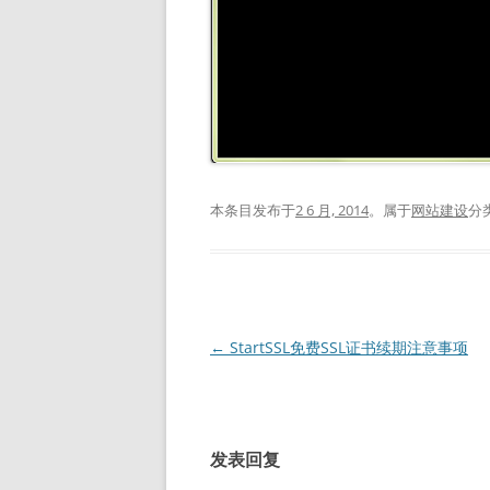
本条目发布于
2 6 月, 2014
。属于
网站建设
分
文
←
StartSSL免费SSL证书续期注意事项
章
导
航
发表回复