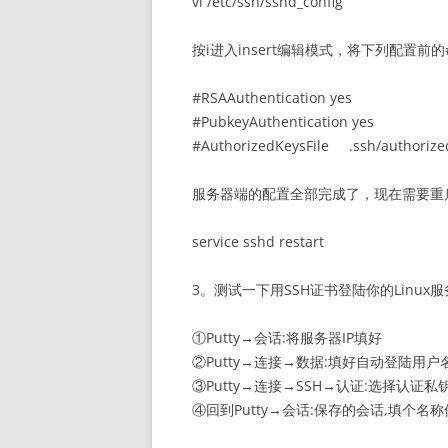
vi /etc/ssh/sshd_config
按i进入insert编辑模式，将下列配置前
#RSAAuthentication yes
#PubkeyAuthentication yes
#AuthorizedKeysFile .ssh/authorize
服务器端的配置全部完成了，现在需要重启
service sshd restart
3。测试一下用SSH证书登陆你的Linux服务
①Putty→会话:将服务器IP填好
②Putty→连接→数据:填好自动登陆用户
③Putty→连接→SSH→认证:选择认证私
④回到Putty→会话:保存的会话,填个