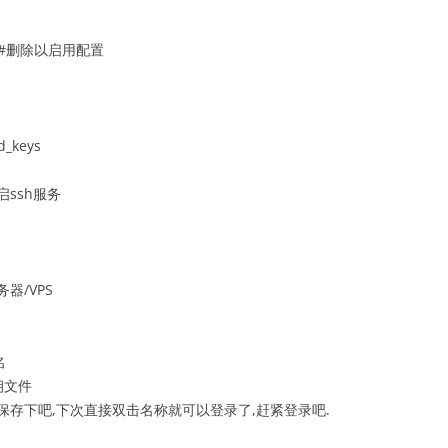
的#删除以启用配置
d_keys
ssh服务
器/VPS
名
钥文件
名称保存下吧,下次直接双击名称就可以登录了,赶紧登录吧.