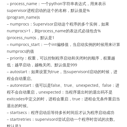
– process_name：一个python字符串表达式，用来表示
supervisor进程启动的这个的名称，默认值是%
(program_name)s
– numprocs：Supervisor启动这个程序的多个实例，如果
numprocs>1，则process_name的表达式必须包含%
(process_num)s，默认是1
– numprocs_start：一个int偏移值，当启动实例的时候用来计算
numprocs的值
– priority：权重，可以控制程序启动和关闭时的顺序，权重越
低：越早启动，越晚关闭。默认值是999
– autostart：如果设置为true，当supervisord启动的时候，进
程会自动重启。
– autorestart：值可以是false、true、unexpected。false：进
程不会自动重启，unexpected：当程序退出时的退出码不是
exitcodes中定义的时，进程会重启，true：进程会无条件重启当
退出的时候。
– startsecs：程序启动后等待多长时间后才认为程序启动成功
– startretries：supervisord尝试启动一个程序时尝试的次数。
默认是3