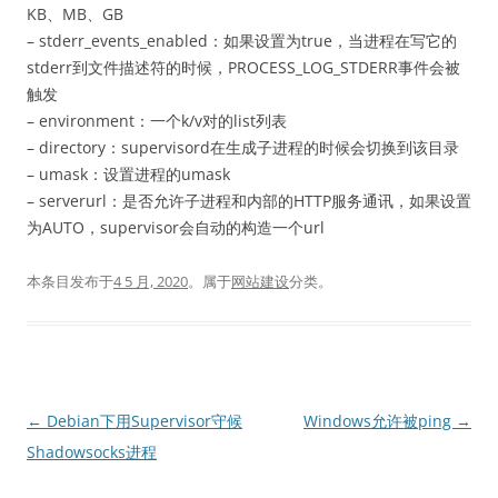
KB、MB、GB
– stderr_events_enabled：如果设置为true，当进程在写它的
stderr到文件描述符的时候，PROCESS_LOG_STDERR事件会被
触发
– environment：一个k/v对的list列表
– directory：supervisord在生成子进程的时候会切换到该目录
– umask：设置进程的umask
– serverurl：是否允许子进程和内部的HTTP服务通讯，如果设置
为AUTO，supervisor会自动的构造一个url
本条目发布于
4 5 月, 2020
。属于
网站建设
分类。
文
←
Debian下用Supervisor守候
Windows允许被ping
→
章
Shadowsocks进程
导