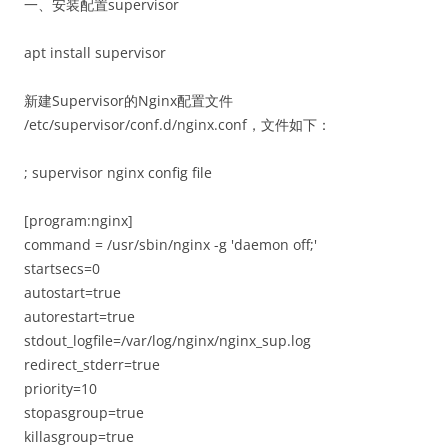
一、安装配置supervisor
apt install supervisor
新建Supervisor的Nginx配置文件
/etc/supervisor/conf.d/nginx.conf，文件如下：
; supervisor nginx config file
[program:nginx]
command = /usr/sbin/nginx -g 'daemon off;'
startsecs=0
autostart=true
autorestart=true
stdout_logfile=/var/log/nginx/nginx_sup.log
redirect_stderr=true
priority=10
stopasgroup=true
killasgroup=true