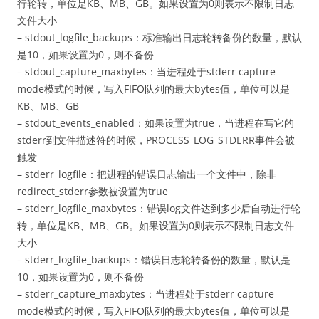
行轮转，单位是KB、MB、GB。如果设置为0则表示不限制日志
文件大小
– stdout_logfile_backups：标准输出日志轮转备份的数量，默认
是10，如果设置为0，则不备份
– stdout_capture_maxbytes：当进程处于stderr capture
mode模式的时候，写入FIFO队列的最大bytes值，单位可以是
KB、MB、GB
– stdout_events_enabled：如果设置为true，当进程在写它的
stderr到文件描述符的时候，PROCESS_LOG_STDERR事件会被
触发
– stderr_logfile：把进程的错误日志输出一个文件中，除非
redirect_stderr参数被设置为true
– stderr_logfile_maxbytes：错误log文件达到多少后自动进行轮
转，单位是KB、MB、GB。如果设置为0则表示不限制日志文件
大小
– stderr_logfile_backups：错误日志轮转备份的数量，默认是
10，如果设置为0，则不备份
– stderr_capture_maxbytes：当进程处于stderr capture
mode模式的时候，写入FIFO队列的最大bytes值，单位可以是