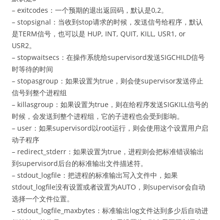
– exitcodes：一个预期的退出返回码，默认是0,2。
– stopsignal：当收到stop请求的时候，发送信号给程序，默认
是TERM信号，也可以是 HUP, INT, QUIT, KILL, USR1, or
USR2。
– stopwaitsecs：在操作系统给supervisord发送SIGCHILD信号
时等待的时间
– stopasgroup：如果设置为true，则会使supervisor发送停止
信号到整个进程组
– killasgroup：如果设置为true，则在给程序发送SIGKILL信号的
时候，会发送到整个进程组，它的子进程也会受到影响。
– user：如果supervisord以root运行，则会使用这个设置用户启
动子程序
– redirect_stderr：如果设置为true，进程则会把标准错误输出
到supervisord后台的标准输出文件描述符。
– stdout_logfile：把进程的标准输出写入文件中，如果
stdout_logfile没有设置或者设置为AUTO，则supervisor会自动
选择一个文件位置。
– stdout_logfile_maxbytes：标准输出log文件达到多少后自动进