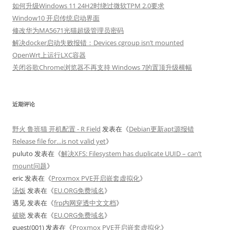
如何升级Windows 11 24H2时绕过微软TPM 2.0要求
Window10 开启传统启动界面
修改华为MA5671光猫超级管理员密码
解决docker启动失败报错：Devices cgroup isn’t mounted
OpenWrt上运行LXC容器
关闭谷歌Chrome浏览器不再支持 Windows 7的置顶升级横幅
近期评论
野火 鲁班猫 开机配置 - R Field
发表在《
Debian更新apt源报错
Release file for…is not valid yet
》
puluto
发表在《
解决XFS: Filesystem has duplicate UUID – can’t
mount问题
》
eric
发表在《
Proxmox PVE开启嵌套虚拟化
》
汤饭
发表在《
EU.ORG免费域名
》
遇见
发表在《
frp内网穿透中文文档
》
破晓
发表在《
EU.ORG免费域名
》
guest(001)
发表在《
Proxmox PVE开启嵌套虚拟化
》