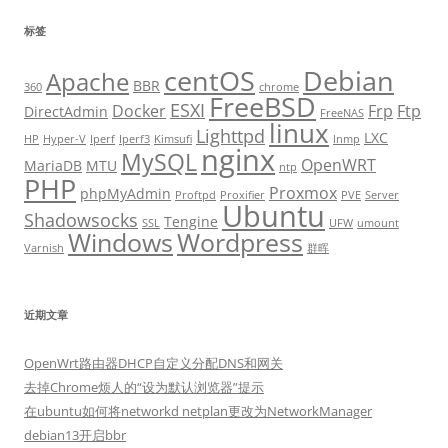
标签
centOS
Debian
Apache
BBR
360
chrome
FreeBSD
ESXI
Docker
Frp
Ftp
DirectAdmin
FreeNAS
linux
Lighttpd
LXC
HP
Hyper-V
Iperf
Iperf3
Kimsufi
lnmp
nginx
MySQL
OpenWRT
MariaDB
MTU
ntp
PHP
Proxmox
phpMyAdmin
Proftpd
Proxifier
PVE
Server
Ubuntu
Shadowsocks
Tengine
SSL
UFW
umount
Windows
Wordpress
Varnish
群晖
近期文章
OpenWrt路由器DHCP自定义分配DNS和网关
去掉Chrome烦人的“设为默认浏览器”提示
在ubuntu如何将networkd netplan更改为NetworkManager
debian13开启bbr