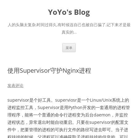
跳
至
YoYo's Blog
正
文
人的头脑太复杂,时间过得久,有时候连自己也被自己骗了,记下来才是最
真实的…
菜单
使用Supervisor守护Nginx进程
发表评论
supervisor是个好工具。superviosr是一个Linux/Unix系统上的
进程监控工具，Supervisor是用Python开发的一套通用的进程管
理程序，能将一个普通的命令行进程变为后台daemon，并监控
进程状态，异常退出时能自动重启。只要在supervisor的配置文
件中，把要管理的进程的可执行文件的路径写进去即可。当子进
程挂掉的时候，父进程可以准确获取子进程挂掉的信息的，可以